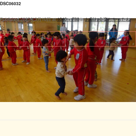
DSC06032
Published
2025年3月10日
at
1040 × 780
in
お別れ会楽しかったね
☆
.
← 前へ
次へ →