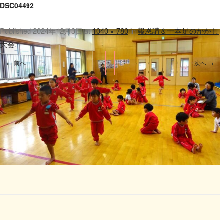
DSC04492
Published
2024年12月3日
at
1040 × 780
in
報恩講＆一本足のかかし
大会
.
← 前へ
次へ →