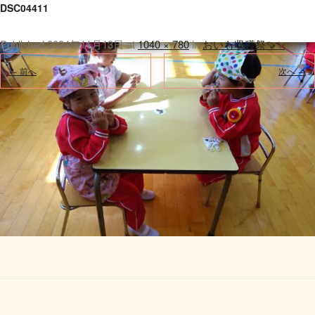
DSC04411
Published
2024年11月13日
at
1040 × 780
in
おいも収穫祭🍠✨
.
← 前へ
次へ →