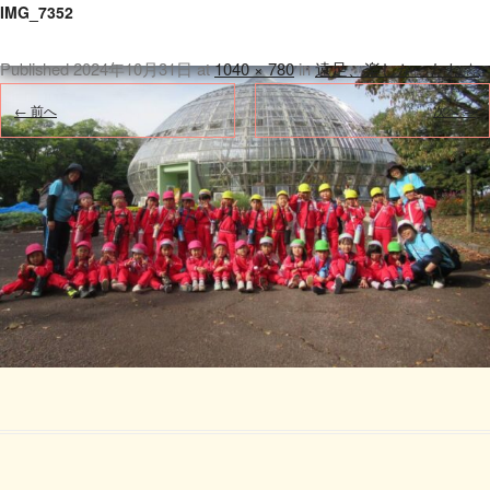
IMG_7352
Published
2024年10月31日
at
1040 × 780
in
遠足、楽しかったね☆
.
← 前へ
次へ →