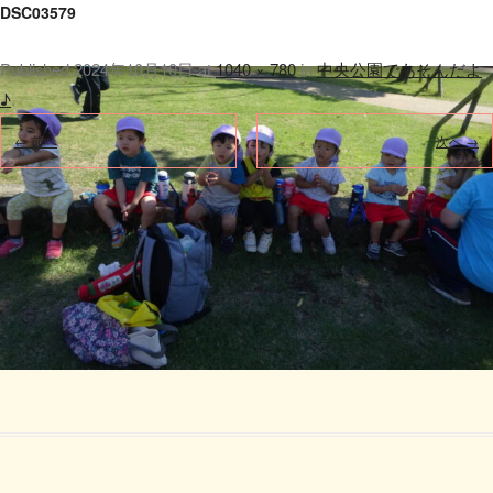
DSC03579
Published
2024年10月10日
at
1040 × 780
in
中央公園であそんだよ
♪
.
← 前へ
次へ →