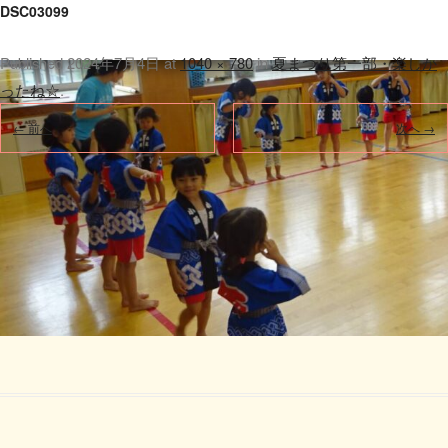
DSC03099
Published
2024年7月4日
at
1040 × 780
in
夏まつり第一部・楽しか
ったね☆
.
← 前へ
次へ →