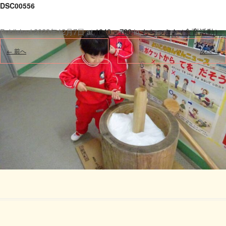
DSC00556
Published
2023年12月7日
at
1040 × 780
in
もちつき♪（食育活動）
.
← 前へ
次へ →