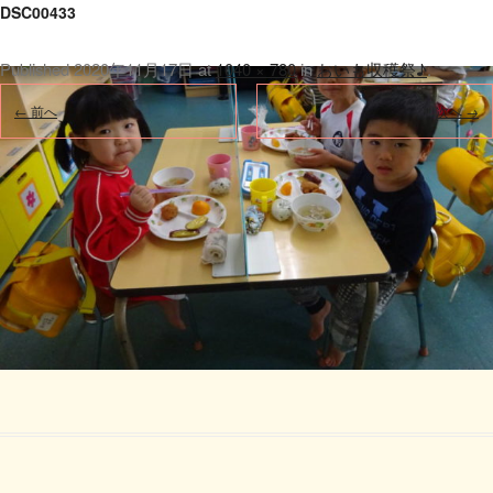
DSC00433
Published
2020年11月17日
at
1040 × 780
in
おいも収穫祭♪
.
← 前へ
次へ →