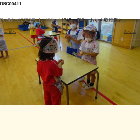
DSC00411
Published
2020年11月17日
at
1040 × 780
in
おいも収穫祭♪
.
← 前へ
次へ →