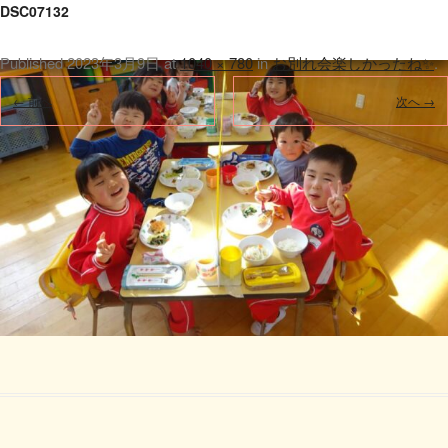
DSC07132
Published
2023年3月9日
at
1040 × 780
in
お別れ会楽しかったね✨
.
← 前へ
次へ →