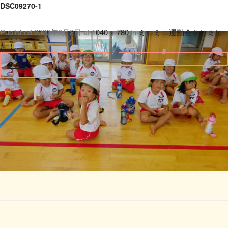
DSC09270-1
Published
2020年9月8日
at
1040 × 780
in
ミニミニ運動会をしまし
た！
.
← 前へ