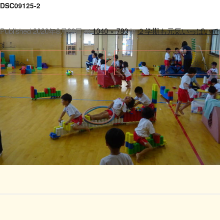
DSC09125-2
Published
2020年8月26日
at
1040 × 780
in
２学期も元気いっぱいで
す！
.
← 前へ
次へ →