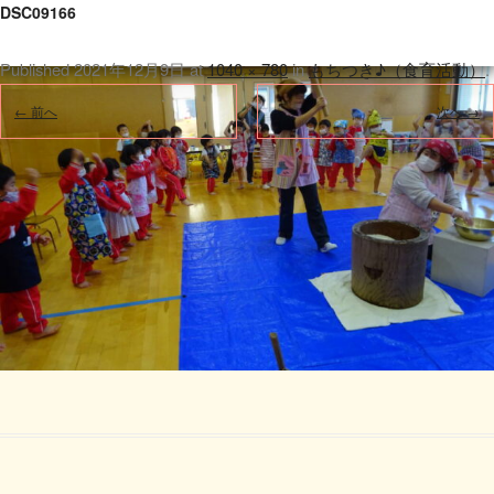
DSC09166
Published
2021年12月9日
at
1040 × 780
in
もちつき♪（食育活動）
.
← 前へ
次へ →