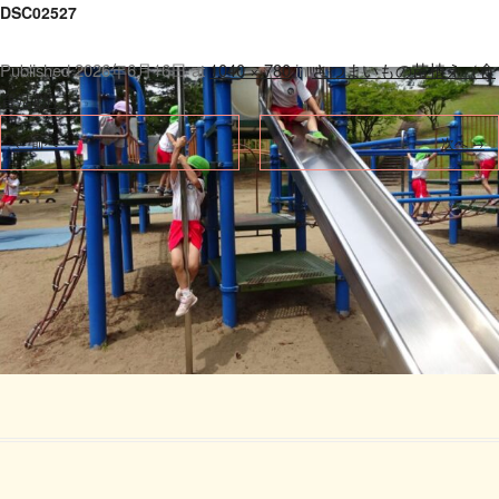
DSC02527
Published
2026年6月16日
at
1040 × 780
in
さつまいもの苗植え（食
育活動）
.
← 前へ
次へ →