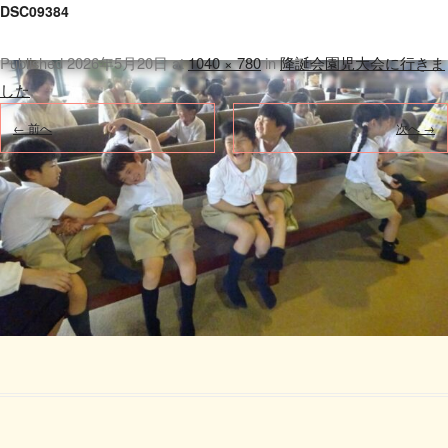
DSC09384
Published
2026年5月20日
at
1040 × 780
in
降誕会園児大会に行きま
した
.
← 前へ
次へ →