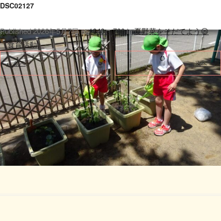
DSC02127
Published
2026年5月7日
at
1040 × 780
in
夏野菜をそだてよう😄
（食育活動）
.
← 前へ
次へ →