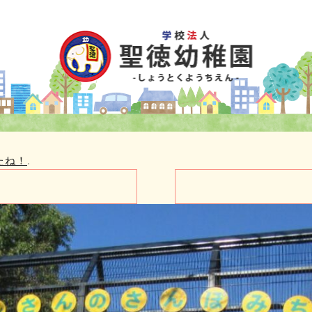
たね！
.