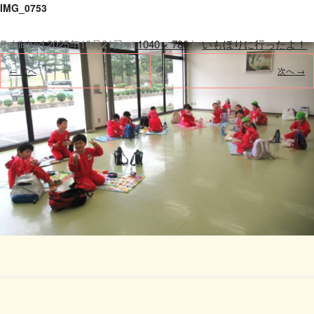
IMG_0753
Published
2025年10月21日
at
1040 × 780
in
いもほりに行ったよ！
.
← 前へ
次へ →