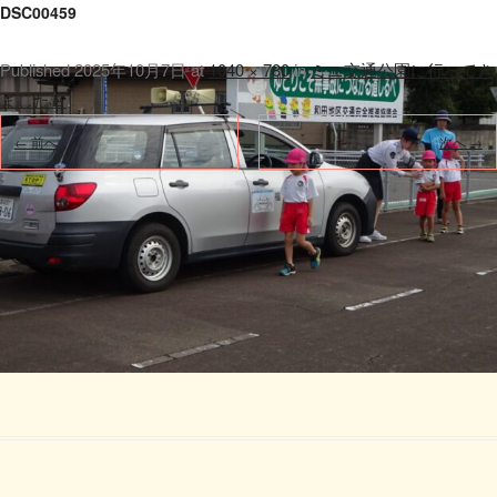
DSC00459
Published
2025年10月7日
at
1040 × 780
in
ミニ交通公園に行ってき
ました🚨
.
← 前へ
次へ →