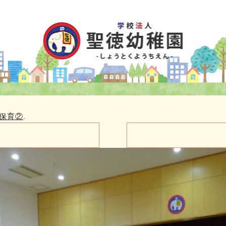
保育②
.