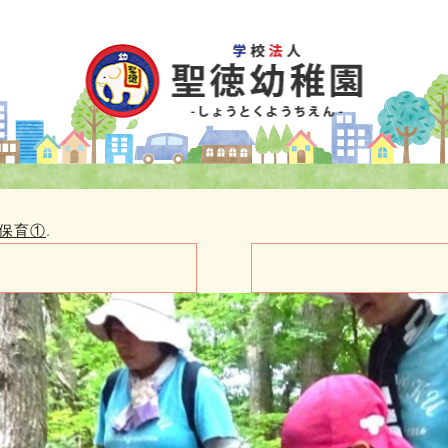
保育①
.