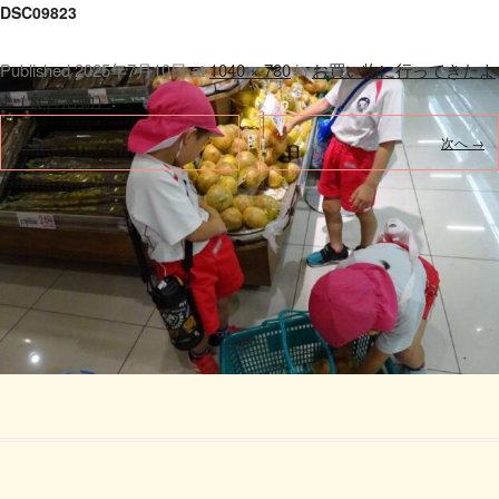
DSC09823
Published
2025年7月10日
at
1040 × 780
in
お買い物に行ってきたよ
♪（食育活動）
.
← 前へ
次へ →