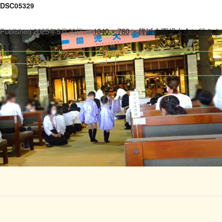
DSC05329
Published
2025年5月20日
at
1040 × 780
in
降誕会園児大会に行きま
した
.
次へ →