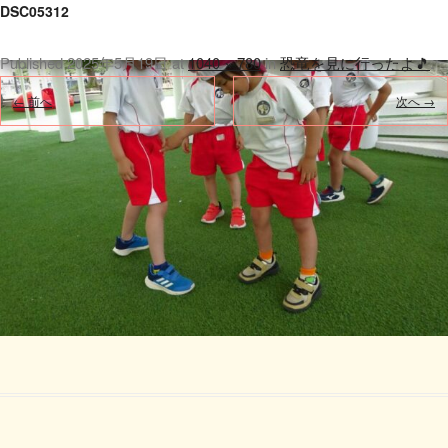
DSC05312
Published
2025年5月19日
at
1040 × 780
in
恐竜を見に行ったよ🎵
.
← 前へ
次へ →