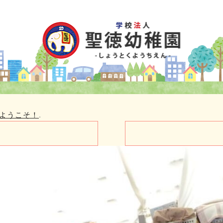
ようこそ！
.