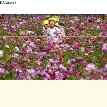
DSC03515
Published
2024年10月21日
at
1040 × 780
in
コスモス広苑に行きま
した！
.
← 前へ
次へ →