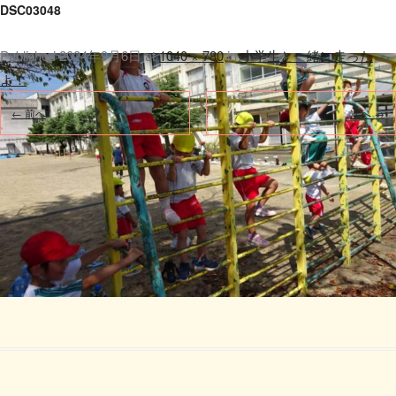
DSC03048
Published
2024年9月6日
at
1040 × 780
in
小学生と一緒に走った
よ！
.
← 前へ
次へ →