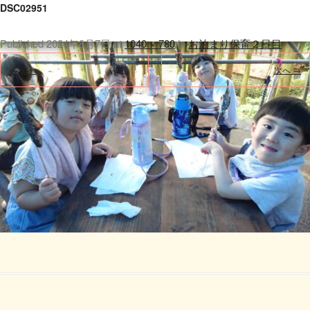
DSC02951
Published
2024年8月7日
at
1040 × 780
in
お泊まり保育２日目
.
← 前へ
次へ →