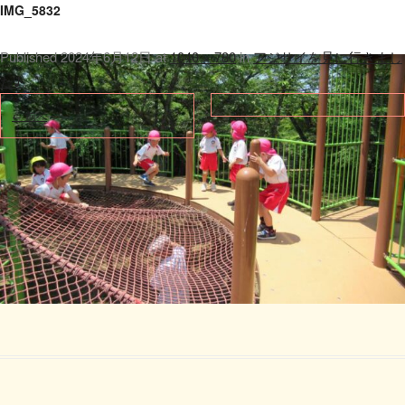
IMG_5832
Published
2024年6月12日
at
1040 × 780
in
アジサイを見に行きまし
た♪
.
← 前へ