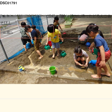
DSC01791
Published
2024年5月23日
at
1040 × 780
in
待ちに待ったどろんこあ
そび！
.
← 前へ
次へ →