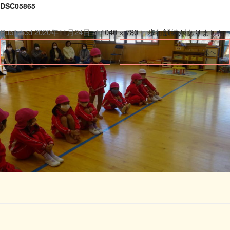
DSC05865
Published
2020年11月24日
at
1040 × 780
in
歩行訓練がありました
.
← 前へ
次へ →