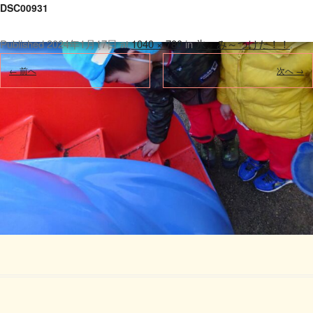
DSC00931
Published
2024年1月17日
at
1040 × 780
in
氷、み～つけた！！
.
← 前へ
次へ →