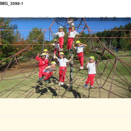
IMG_3598-1
Published
2023年11月1日
at
1040 × 780
in
『ふくい健康の森』へ行
ったよ😆
.
← 前へ