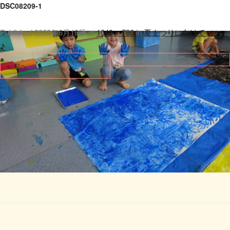
DSC08209-1
Published
2023年6月19日
at
1040 × 780
in
夏まつりに向けて・・・
♪
.
← 前へ