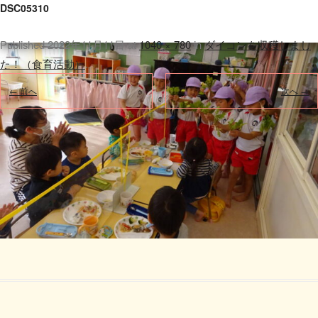
DSC05310
Published
2022年11月11日
at
1040 × 780
in
ダイコンを収穫しまし
た！（食育活動）
.
← 前へ
次へ →