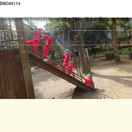
DSC05114
Published
2022年10月27日
at
1040 × 780
in
幾久公園でどんぐり拾
い
.
← 前へ
次へ →