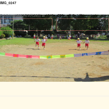
IMG_0247
Published
2022年9月29日
at
1040 × 780
in
走るの楽しいね！
.
← 前へ
次へ →