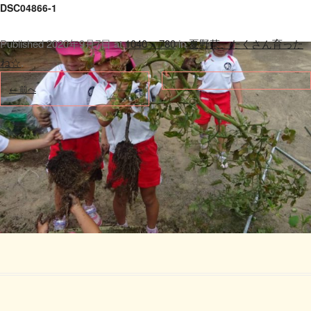
DSC04866-1
Published
2020年9月7日
at
1040 × 780
in
夏野菜、たくさん育った
ね☆
.
← 前へ