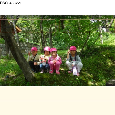
DSC04682-1
Published
2020年8月24日
at
1040 × 780
in
お泊まり保育②
.
← 前へ
次へ →