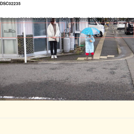
DSC02235
Published
2021年11月26日
at
1040 × 780
in
歩行訓練がありました
.
← 前へ
次へ →