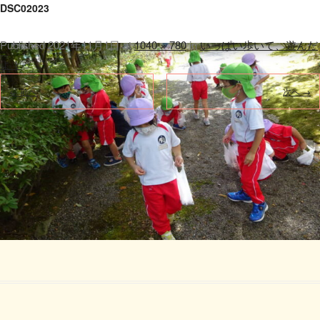
DSC02023
Published
2021年11月1日
at
1040 × 780
in
いっぱい歩いて、遊んだ
よ！
.
← 前へ
次へ →