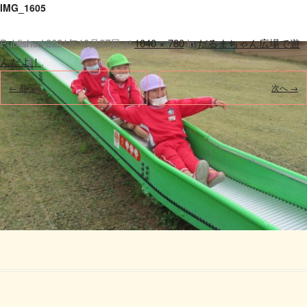
IMG_1605
Published
2021年10月27日
at
1040 × 780
in
だるまちゃん広場で遊
んだよ！
.
← 前へ
次へ →