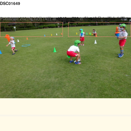
DSC01649
Published
2021年10月14日
at
1040 × 780
in
秋の遠足 in 西山公園☆
.
← 前へ
次へ →