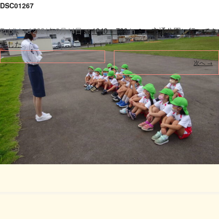
DSC01267
Published
2021年9月14日
at
1040 × 780
in
ミニ交通公園に行ってき
ました
.
次へ →