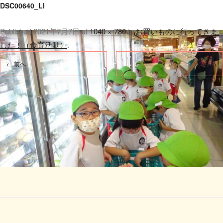
DSC00640_LI
Published
2021年7月7日
at
1040 × 780
in
お買いものに行ってきま
した！（食育活動）
.
← 前へ
次へ →