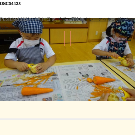
DSC04438
Published
2020年8月11日
at
1040 × 780
in
カレークッキング！！☆
ばらぐみ☆
.
← 前へ
次へ →